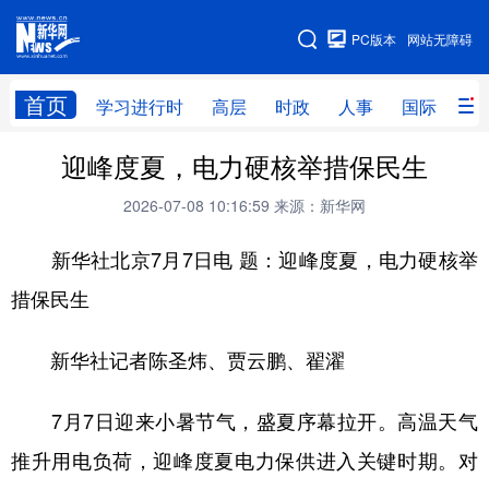
手机版
PC版本
网站无障碍
网站地图
首页
学习进行时
高层
时政
人事
国际
财
迎峰度夏，电力硬核举措保民生
学习进行时
高层
时政
人事
2026-07-08 10:16:59
来源：新华网
国际
财经
网评
港澳
新华社北京7月7日电 题：迎峰度夏，电力硬核举
台湾
思客智库
全球连线
教育
措保民生
科技
科创
量子
体育
文化
书画
健康
军事
新华社记者陈圣炜、贾云鹏、翟濯
访谈
视频
图片
政务
7月7日迎来小暑节气，盛夏序幕拉开。高温天气
法律
中央文件
金融
汽车
推升用电负荷，迎峰度夏电力保供进入关键时期。对
食品
人居
信息化
数字经济