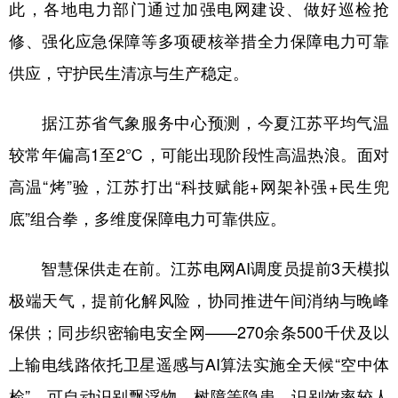
此，各地电力部门通过加强电网建设、做好巡检抢
学术中国
乡村振兴
银龄
溯源中国
修、强化应急保障等多项硬核举措全力保障电力可靠
供应，守护民生清凉与生产稳定。
城市
旅游
能源
会展
彩票
娱乐
时尚
悦读
据江苏省气象服务中心预测，今夏江苏平均气温
公益
一带一路
亚太网
上市公司
较常年偏高1至2℃，可能出现阶段性高温热浪。面对
高温“烤”验，江苏打出“科技赋能+网架补强+民生兜
文化产业
底”组合拳，多维度保障电力可靠供应。
地方频道
智慧保供走在前。江苏电网AI调度员提前3天模拟
北京
天津
河北
山西
极端天气，提前化解风险，协同推进午间消纳与晚峰
保供；同步织密输电安全网——270余条500千伏及以
辽宁
吉林
上海
江苏
上输电线路依托卫星遥感与AI算法实施全天候“空中体
浙江
安徽
福建
江西
检”，可自动识别飘浮物、树障等隐患，识别效率较人