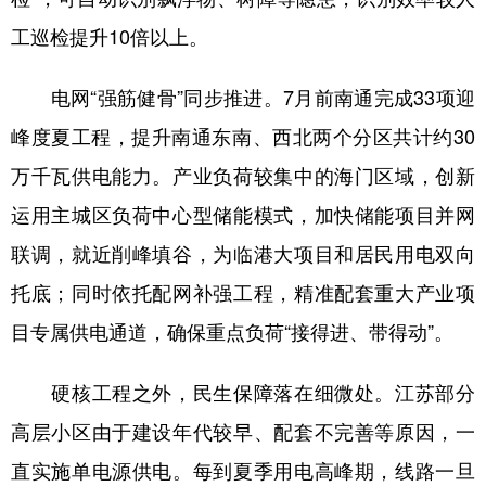
山东
河南
湖北
湖南
工巡检提升10倍以上。
广东
广西
海南
重庆
电网“强筋健骨”同步推进。7月前南通完成33项迎
四川
贵州
云南
西藏
峰度夏工程，提升南通东南、西北两个分区共计约30
陕西
甘肃
青海
宁夏
万千瓦供电能力。产业负荷较集中的海门区域，创新
新疆
内蒙古
黑龙江
运用主城区负荷中心型储能模式，加快储能项目并网
联调，就近削峰填谷，为临港大项目和居民用电双向
多语种频道
托底；同时依托配网补强工程，精准配套重大产业项
English
Español
Français
عربى
目专属供电通道，确保重点负荷“接得进、带得动”。
Русский язык
日本語
한국어
硬核工程之外，民生保障落在细微处。江苏部分
Deutsch
Português
高层小区由于建设年代较早、配套不完善等原因，一
直实施单电源供电。每到夏季用电高峰期，线路一旦