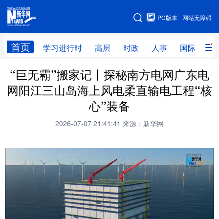
手机版
PC版本
网站无障碍
网站地图
首页
学习进行时
高层
时政
人事
国际
财
“巨无霸”搬家记丨探秘南方电网广东电
学习进行时
高层
时政
人事
网阳江三山岛海上风电柔直输电工程“核
国际
财经
网评
港澳
心”装备
台湾
思客智库
全球连线
教育
2026-07-07 21:41:41
来源：新华网
科技
科创
量子
体育
文化
书画
健康
军事
访谈
视频
图片
政务
法律
中央文件
金融
汽车
食品
人居
信息化
数字经济