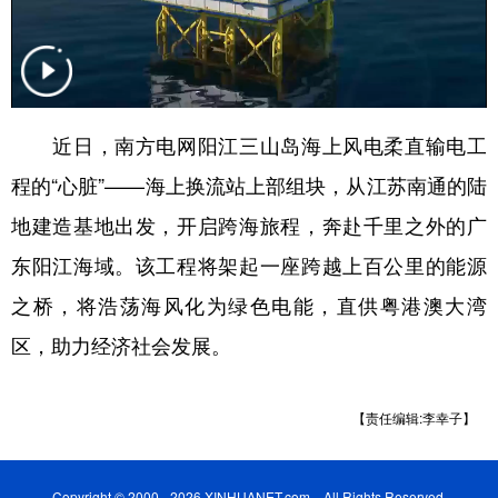
学术中国
乡村振兴
银龄
溯源中国
城市
旅游
能源
会展
彩票
娱乐
时尚
悦读
近日，南方电网阳江三山岛海上风电柔直输电工
程的“心脏”——海上换流站上部组块，从江苏南通的陆
公益
一带一路
亚太网
上市公司
地建造基地出发，开启跨海旅程，奔赴千里之外的广
文化产业
东阳江海域。该工程将架起一座跨越上百公里的能源
之桥，将浩荡海风化为绿色电能，直供粤港澳大湾
地方频道
区，助力经济社会发展。
北京
天津
河北
山西
辽宁
吉林
上海
江苏
【责任编辑:李幸子】
浙江
安徽
福建
江西
Copyright © 2000 - 2026 XINHUANET.com All Rights Reserved.