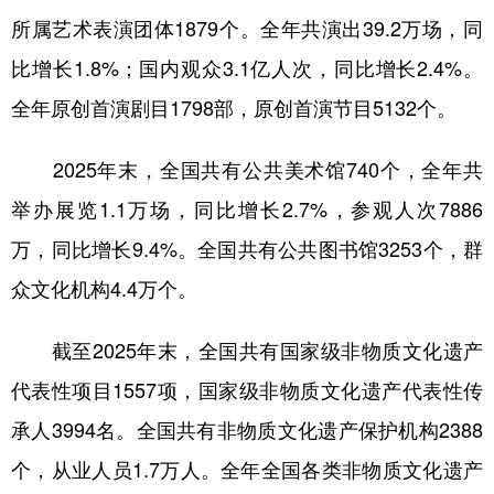
所属艺术表演团体1879个。全年共演出39.2万场，同
学术中国
乡村振兴
银龄
溯源中国
比增长1.8%；国内观众3.1亿人次，同比增长2.4%。
城市
旅游
能源
会展
全年原创首演剧目1798部，原创首演节目5132个。
彩票
娱乐
时尚
悦读
2025年末，全国共有公共美术馆740个，全年共
公益
一带一路
亚太网
上市公司
举办展览1.1万场，同比增长2.7%，参观人次7886
文化产业
万，同比增长9.4%。全国共有公共图书馆3253个，群
众文化机构4.4万个。
地方频道
截至2025年末，全国共有国家级非物质文化遗产
北京
天津
河北
山西
代表性项目1557项，国家级非物质文化遗产代表性传
辽宁
吉林
上海
江苏
承人3994名。全国共有非物质文化遗产保护机构2388
浙江
安徽
福建
江西
个，从业人员1.7万人。全年全国各类非物质文化遗产