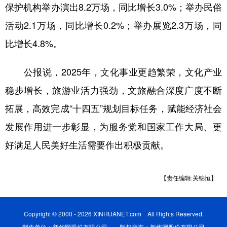
山东
河南
湖北
湖南
保护机构举办演出8.2万场，同比增长3.0%；举办民俗
活动2.1万场，同比增长0.2%；举办展览2.3万场，同
广东
广西
海南
重庆
比增长4.8%。
四川
贵州
云南
西藏
陕西
甘肃
青海
宁夏
公报说，2025年，文化事业更趋繁荣，文化产业
稳步增长，旅游业活力强劲，文旅融合深度广度不断
新疆
内蒙古
黑龙江
拓展，高效完成“十四五”规划目标任务，赋能经济社会
发展作用进一步彰显，为服务党和国家工作大局、更
多语种频道
好满足人民美好生活需要作出积极贡献。
English
Español
Français
عربى
Русский язык
日本語
한국어
【责任编辑:关锦恒】
Deutsch
Português
Copyright © 2000 - 2026 XINHUANET.com All Rights Reserved.
制作单位：新华网股份有限公司 版权所有：新华网股份有限公司