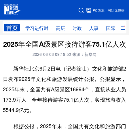
手机版
PC版本
网站无障碍
网站地图
首页
学习进行时
高层
时政
人事
国际
财
2025年全国A级景区接待游客75.1亿人次
学习进行时
高层
时政
人事
2026-06-03 09:19:52
来源：新华网
国际
财经
网评
港澳
新华社北京6月2日电（记者徐壮）文化和旅游部2
台湾
思客智库
全球连线
教育
日发布2025年文化和旅游发展统计公报。公报显示，
科技
科创
量子
体育
2025年末，全国共有A级景区16994个，直接从业人员
文化
书画
健康
军事
173.9万人。全年接待游客75.1亿人次，实现旅游收入
访谈
视频
图片
政务
5544.9亿元。
法律
中央文件
金融
汽车
根据公报，2025年末，全国共有文化和旅游部门
食品
人居
信息化
数字经济