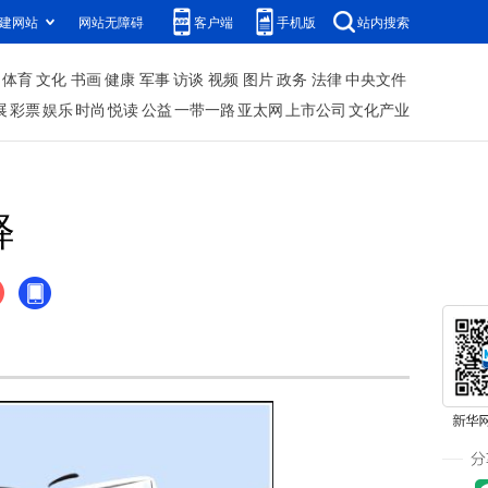
建网站
网站无障碍
客户端
手机版
站内搜索
体育
文化
书画
健康
军事
访谈
视频
图片
政务
法律
中央文件
展
彩票
娱乐
时尚
悦读
公益
一带一路
亚太网
上市公司
文化产业
释