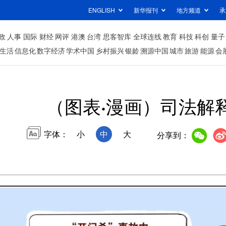
ENGLISH
新华报刊
地方频道
承
政
人事
国际
财经
网评
港澳
台湾
思客智库
全球连线
教育
科技
科创
量子
生活
信息化
数字经济
学术中国
乡村振兴
银龄
溯源中国
城市
旅游
能源
会
（图表·漫画）司法解
字体：
小
中
大
分享到：