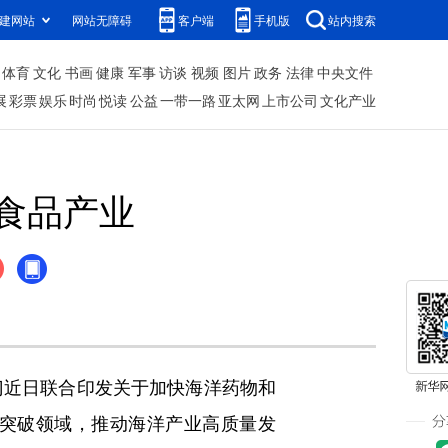
建网站
网站无障碍
客户端
手机版
站内搜索
体育
文化
书画
健康
军事
访谈
视频
图片
政务
法律
中央文件
展
彩票
娱乐
时尚
悦读
公益
一带一路
亚太网
上市公司
文化产业
食品产业
近日联合印发关于加快海洋药物和
突破领域，推动海洋产业高质量发