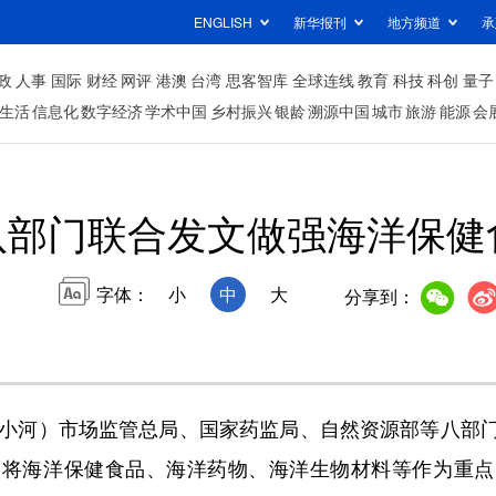
ENGLISH
新华报刊
地方频道
承
政
人事
国际
财经
网评
港澳
台湾
思客智库
全球连线
教育
科技
科创
量子
生活
信息化
数字经济
学术中国
乡村振兴
银龄
溯源中国
城市
旅游
能源
会
八部门联合发文做强海洋保健
字体：
小
中
大
分享到：
小河）市场监管总局、国家药监局、自然资源部等八部门
，将海洋保健食品、海洋药物、海洋生物材料等作为重点