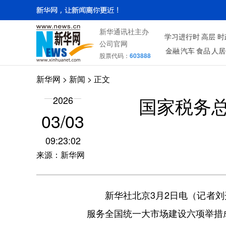
新华通讯社主办
学习进行时
高层
时
公司官网
金融
汽车
食品
人居
股票代码：
603888
新华网
>
新闻
> 正文
国家税务
2026
03/03
09:23:02
来源：新华网
新华社北京3月2日电（记者刘开
服务全国统一大市场建设六项举措