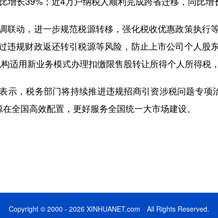
比增长39%；近4万户纳税人顺利完成跨省迁移，同比增长1
联动，进一步规范税源转移，强化税收优惠政策执行等
过违规财政返还转引税源等风险，防止上市公司个人股
证券机构适用新业务模式办理扣缴限售股转让所得个人所得税，
示，税务部门将持续推进违规招商引资涉税问题专项治理
资源在全国高效配置，更好服务全国统一大市场建设。
Copyright © 2000 - 2026 XINHUANET.com All Rights Reserved.