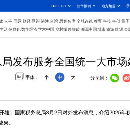
ENGLISH
新华报刊
地方频道
承
政
人事
国际
财经
网评
港澳
台湾
思客智库
全球连线
教育
科技
科创
量子
生活
信息化
数字经济
学术中国
乡村振兴
银龄
溯源中国
城市
旅游
能源
会
总局发布服务全国统一大市场
字体：
小
中
大
分享到：
雄）国家税务总局3月2日对外发布消息，介绍2025年
成果。