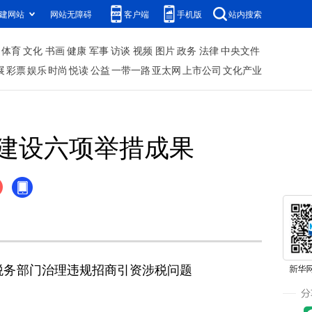
建网站
网站无障碍
客户端
手机版
站内搜索
体育
文化
书画
健康
军事
访谈
视频
图片
政务
法律
中央文件
展
彩票
娱乐
时尚
悦读
公益
一带一路
亚太网
上市公司
文化产业
建设六项举措成果
税务部门治理违规招商引资涉税问题