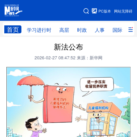
手机版
PC版本
网站无障碍
网站地图
首页
学习进行时
高层
时政
人事
国际
财
新法公布
学习进行时
高层
时政
人事
2026-02-27 08:47:52
来源：新华网
国际
财经
网评
港澳
台湾
思客智库
全球连线
教育
科技
科创
量子
体育
文化
书画
健康
军事
访谈
视频
图片
政务
法律
中央文件
金融
汽车
食品
人居
信息化
数字经济