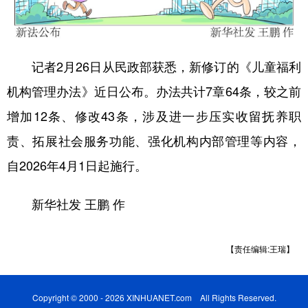
学术中国
乡村振兴
银龄
溯源中国
城市
旅游
能源
会展
记者2月26日从民政部获悉，新修订的《儿童福利
彩票
娱乐
时尚
悦读
机构管理办法》近日公布。办法共计7章64条，较之前
公益
一带一路
亚太网
上市公司
增加12条、修改43条，涉及进一步压实收留抚养职
责、拓展社会服务功能、强化机构内部管理等内容，
文化产业
自2026年4月1日起施行。
地方频道
新华社发 王鹏 作
北京
天津
河北
山西
【责任编辑:王瑞】
辽宁
吉林
上海
江苏
浙江
安徽
福建
江西
Copyright © 2000 - 2026 XINHUANET.com All Rights Reserved.