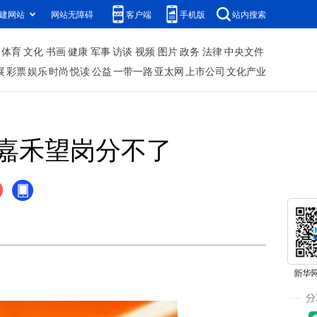
建网站
网站无障碍
客户端
手机版
站内搜索
体育
文化
书画
健康
军事
访谈
视频
图片
政务
法律
中央文件
展
彩票
娱乐
时尚
悦读
公益
一带一路
亚太网
上市公司
文化产业
嘉禾望岗分不了