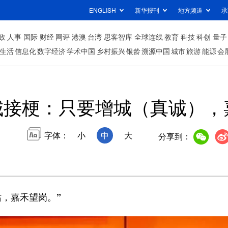
ENGLISH
新华报刊
地方频道
承
政
人事
国际
财经
网评
港澳
台湾
思客智库
全球连线
教育
科技
科创
量子
生活
信息化
数字经济
学术中国
乡村振兴
银龄
溯源中国
城市
旅游
能源
会
城接梗：只要增城（真诚），
字体：
小
中
大
分享到：
，嘉禾望岗。”