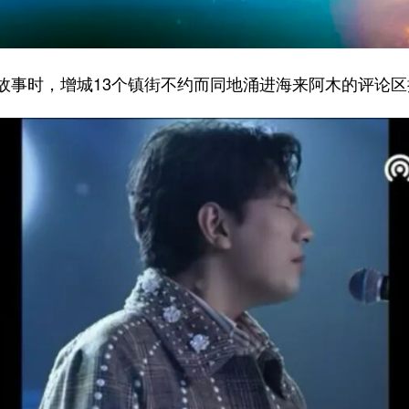
事时，增城13个镇街不约而同地涌进
海来阿木
的评论区