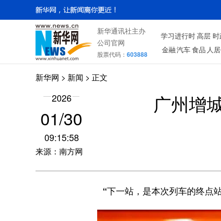
新华通讯社主办
学习进行时
高层
时
公司官网
金融
汽车
食品
人居
股票代码：
603888
新华网
>
新闻
> 正文
广州增
2026
01/30
09:15:58
来源：南方网
“下一站，是本次列车的终点站