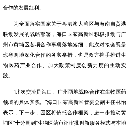
山东
河南
湖北
湖南
合作的发展红利。
广东
广西
海南
重庆
为全面落实国家关于粤港澳大湾区与海南自贸港
四川
贵州
云南
西藏
联动发展的战略部署，海口国家高新区积极推动与广
陕西
甘肃
青海
宁夏
州市黄埔区各项合作事项落地落细，此次对接会既是
新疆
内蒙古
黑龙江
琼粤两地深化合作的务实举措，也是双方携手推进生
物医药产业合作、加大政策制度创新力度的生动实
多语种频道
践。
English
Español
Français
عربى
“此次交流是海口、广州两地战略合作在生物医药
Русский язык
日本語
한국어
领域的具体实践。”海口国家高新区管委会副主任林怡
Deutsch
Português
表示，下一步，园区将依托合作框架，进一步推动黄
埔区“十分周到”生物医药审评审批创新服务模式与本地