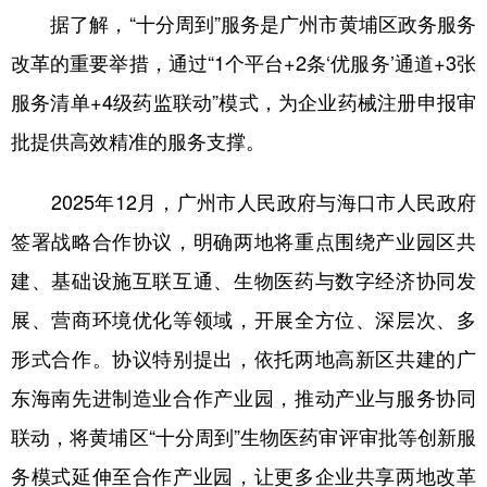
据了解，“十分周到”服务是广州市黄埔区政务服务
学术中国
乡村振兴
银龄
溯源中国
改革的重要举措，通过“1个平台+2条‘优服务’通道+3张
城市
旅游
能源
会展
服务清单+4级药监联动”模式，为企业药械注册申报审
彩票
娱乐
时尚
悦读
批提供高效精准的服务支撑。
公益
一带一路
亚太网
上市公司
2025年12月，广州市人民政府与海口市人民政府
文化产业
签署战略合作协议，明确两地将重点围绕产业园区共
建、基础设施互联互通、生物医药与数字经济协同发
地方频道
展、营商环境优化等领域，开展全方位、深层次、多
形式合作。协议特别提出，依托两地高新区共建的广
北京
天津
河北
山西
东海南先进制造业合作产业园，推动产业与服务协同
辽宁
吉林
上海
江苏
联动，将黄埔区“十分周到”生物医药审评审批等创新服
浙江
安徽
福建
江西
务模式延伸至合作产业园，让更多企业共享两地改革