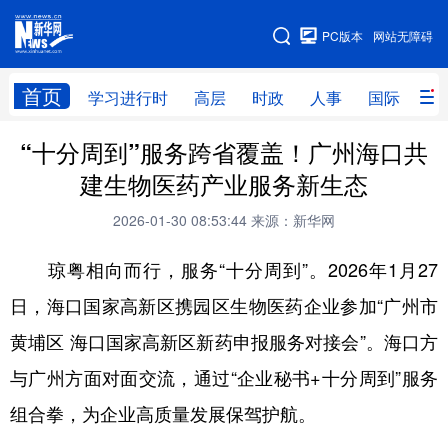
手机版
PC版本
网站无障碍
网站地图
首页
学习进行时
高层
时政
人事
国际
财
“十分周到”服务跨省覆盖！广州海口共
学习进行时
高层
时政
人事
建生物医药产业服务新生态
国际
财经
网评
港澳
2026-01-30 08:53:44
来源：新华网
台湾
思客智库
全球连线
教育
琼粤相向而行，服务“十分周到”。2026年1月27
科技
科创
量子
体育
日，海口国家高新区携园区生物医药企业参加“广州市
文化
书画
健康
军事
黄埔区 海口国家高新区新药申报服务对接会”。海口方
访谈
视频
图片
政务
与广州方面对面交流，通过“企业秘书+十分周到”服务
法律
中央文件
金融
汽车
组合拳，为企业高质量发展保驾护航。
食品
人居
信息化
数字经济