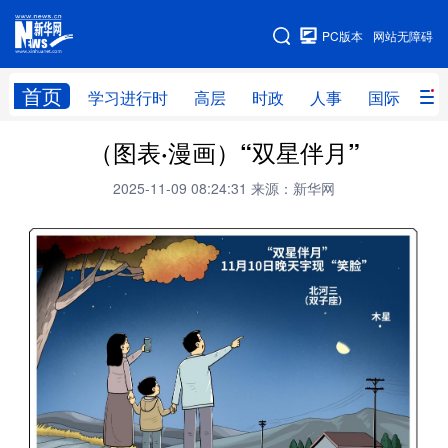
手机版
PC版本
网站无障碍
网站地图
首页
学习进行时
高层
时政
人事
国际
财
（图表·漫画）“双星伴月”
学习进行时
高层
时政
人事
2025-11-09 08:24:31
来源：新华网
国际
财经
网评
港澳
台湾
思客智库
全球连线
教育
科技
科创
量子
体育
文化
书画
健康
军事
访谈
视频
图片
政务
法律
中央文件
金融
汽车
食品
人居
信息化
数字经济