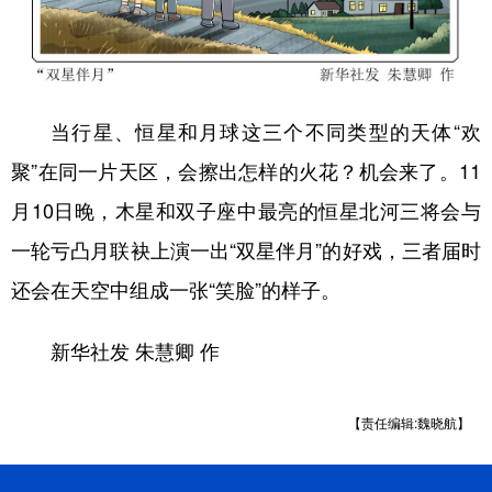
学术中国
乡村振兴
银龄
溯源中国
城市
旅游
能源
会展
当行星、恒星和月球这三个不同类型的天体“欢
彩票
娱乐
时尚
悦读
聚”在同一片天区，会擦出怎样的火花？机会来了。11
公益
一带一路
亚太网
上市公司
月10日晚，木星和双子座中最亮的恒星北河三将会与
文化产业
一轮亏凸月联袂上演一出“双星伴月”的好戏，三者届时
还会在天空中组成一张“笑脸”的样子。
地方频道
新华社发 朱慧卿 作
北京
天津
河北
山西
辽宁
吉林
上海
江苏
【责任编辑:魏晓航】
浙江
安徽
福建
江西